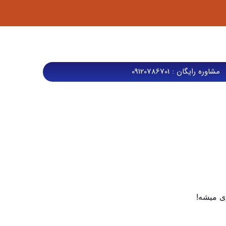
مشاوره رایگان : 09120786701
ی میشه!